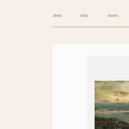
about
shop
stories