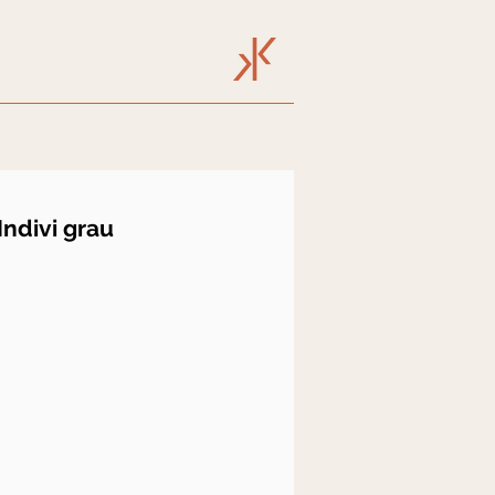
Indivi grau