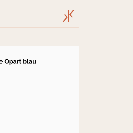
e Opart blau