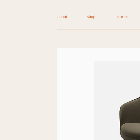
about
shop
stories