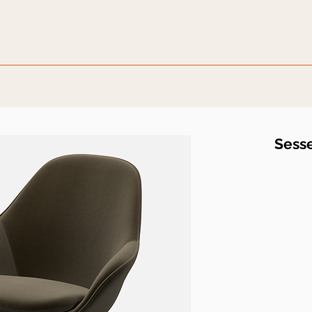
Sesse